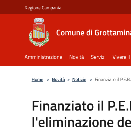
Salta al contenuto principale
Regione Campania
Comune di Grottamin
Amministrazione
Novità
Servizi
Vivere 
Home
>
Novità
>
Notizie
>
Finanziato il P.E.B
Finanziato il P.E
l'eliminazione de