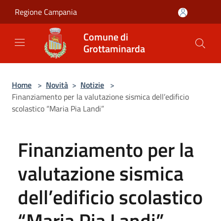
Salta al contenuto principale
Regione Campania
Comune di
Grottaminarda
Home
>
Novità
>
Notizie
>
Finanziamento per la valutazione sismica dell’edificio
scolastico “Maria Pia Landi”
Finanziamento per la
valutazione sismica
dell’edificio scolastico
“Maria Pia Landi”