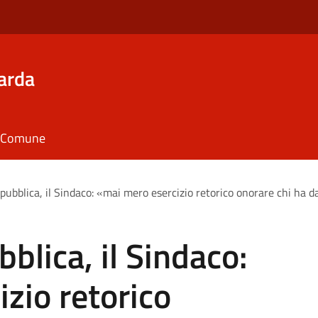
arda
il Comune
pubblica, il Sindaco: «mai mero esercizio retorico onorare chi ha dato
blica, il Sindaco:
zio retorico