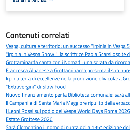
VAI ALLA PAGINA
Contenuti correlati
Vespa, cultura e territorio: un successo "Irpinia in Vesp
"Irpinia in Vespa Show ": la scrittrice Paola Scarsi ospite 
Grottaminarda canta con i Nomadi: una serata da ricord
Francesca Albanese a Grottaminarda presenta il suo nuovo
Irpinia terra di eccellenze nella produzione olivicola: a G
"Extravergini" di Slow Food
Nuovo finanziamento per la Biblioteca comunale: sarà all
Il Campanile di Santa Maria Maggiore ripulito della erbacce
I Leoni Rossi sul podio dei Vespa World Days Roma 2026
Estate Grottese 2026
Sarà Clementino il nome di punta della 135ª edizione del