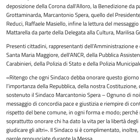
deposizione della Corona dall'Alloro, la Benedizione da p
Grottaminarda, Marcantonio Spera, quello del Presidente
Reduci, Raffaele Masiello, infine
la lettura del messaggio
Mattarella da parte della Delegata alla Cultura, Marilisa Gr
Presenti cittadini, rappresentanti dell'Amministrazione e
Santa Maria Maggiore, de
ll'ANCR, della Pubblica Assist
Carabinieri, della Polizia di Stato e della Polizia Municipal
«Ritengo che ogni Sindaco debba onorare questo giorno i
l’importanza della Repubblica, della nostra Costituzione, 
sostenuto il Sindaco Marcantonio Spera – Ognuno di noi d
messaggio di concordia pace e giustizia e riempire di conte
rispetto del bene comune, in ogni forma e modo; perché 
soprattutto onorare chi ha dato la vita per la libertà degli a
giudicare gli altri». Il Sindaco si è complimentato, inoltre,
parole pronunciate durante la Messa.