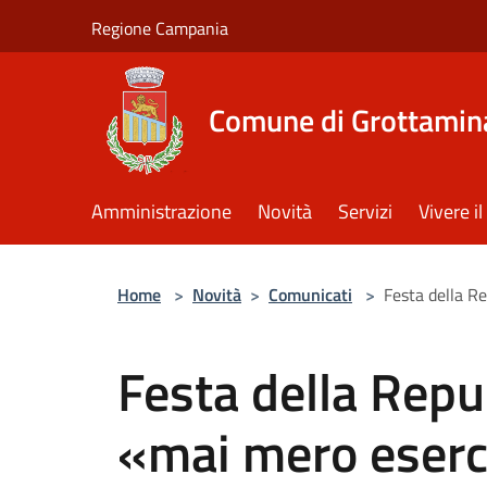
Salta al contenuto principale
Regione Campania
Comune di Grottamin
Amministrazione
Novità
Servizi
Vivere 
Home
>
Novità
>
Comunicati
>
Festa della Re
Festa della Repub
«mai mero eserci