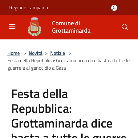
Salta al contenuto principale
Regione Campania
Comune di
Grottaminarda
Home
>
Novità
>
Notizie
>
Festa della Repubblica: Grottaminarda dice basta a tutte le
guerre e al genocidio a Gaza
Festa della
Repubblica:
Grottaminarda dice
basta a tutte le guerre