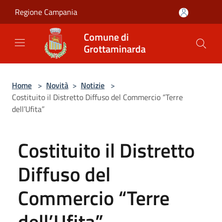
Salta al contenuto principale
Regione Campania
Comune di
Grottaminarda
Home
>
Novità
>
Notizie
>
Costituito il Distretto Diffuso del Commercio “Terre
dell’Ufita”
Costituito il Distretto
Diffuso del
Commercio “Terre
dell’Ufita”