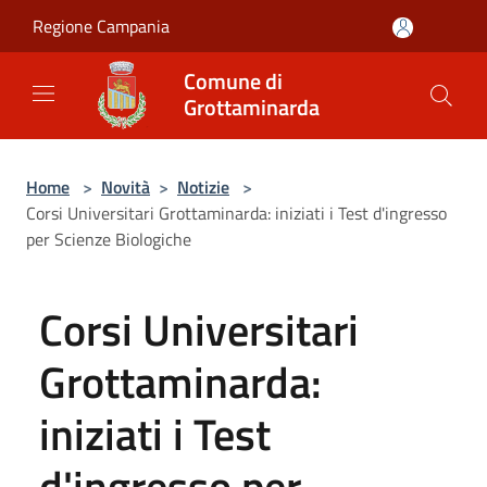
Salta al contenuto principale
Regione Campania
Comune di
Grottaminarda
Home
>
Novità
>
Notizie
>
Corsi Universitari Grottaminarda: iniziati i Test d'ingresso
per Scienze Biologiche
Corsi Universitari
Grottaminarda:
iniziati i Test
d'ingresso per