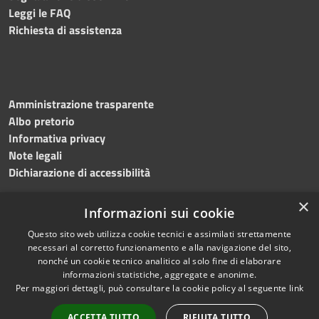
Leggi le FAQ
Richiesta di assistenza
Amministrazione trasparente
Albo pretorio
Informativa privacy
Note legali
Dichiarazione di accessibilità
×
Informazioni sui cookie
Questo sito web utilizza cookie tecnici e assimilati strettamente
RSS
Copyright © 2024 •
necessari al corretto funzionamento e alla navigazione del sito,
Accessibilità
Comune di
Grottaminarda
nonché un cookie tecnico analitico al solo fine di elaborare
Privacy
• Powered by
Municipium
informazioni statistiche, aggregate e anonime.
Per maggiori dettagli, può consultare la cookie policy al seguente
link
Cookie
•
Redazione
Mappa del sito
ACCETTA TUTTO
RIFIUTA TUTTO