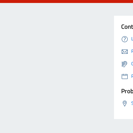
Cont
Prob