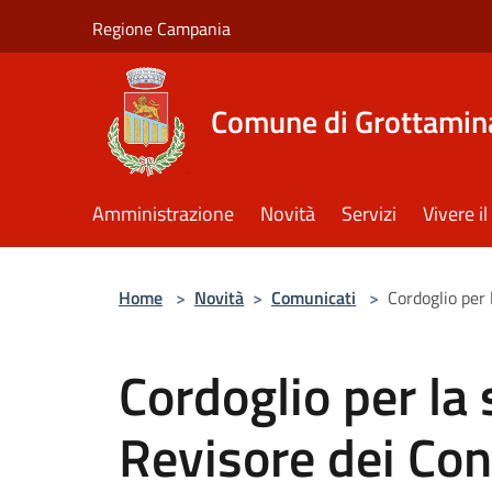
Salta al contenuto principale
Regione Campania
Comune di Grottamin
Amministrazione
Novità
Servizi
Vivere 
Home
>
Novità
>
Comunicati
>
Cordoglio per 
Cordoglio per la
Revisore dei Con