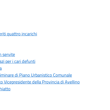
ti quattro incarichi
 servite
i per i cari defunti
a
liminare di Piano Urbanistico Comunale
 Vicepresidente della Provincia di Avellino
hiatto