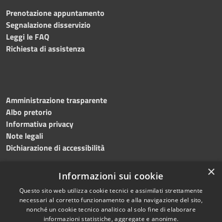
Prenotazione appuntamento
Segnalazione disservizio
Leggi le FAQ
Richiesta di assistenza
Amministrazione trasparente
Albo pretorio
Informativa privacy
Note legali
Dichiarazione di accessibilità
×
Informazioni sui cookie
Questo sito web utilizza cookie tecnici e assimilati strettamente
RSS
Copyright © 2024 •
necessari al corretto funzionamento e alla navigazione del sito,
Accessibilità
Comune di
Grottaminarda
nonché un cookie tecnico analitico al solo fine di elaborare
Privacy
• Powered by
Municipium
informazioni statistiche, aggregate e anonime.