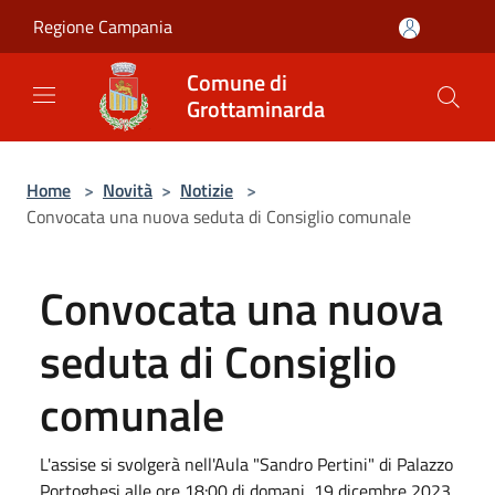
Salta al contenuto principale
Regione Campania
Comune di
Grottaminarda
Home
>
Novità
>
Notizie
>
Convocata una nuova seduta di Consiglio comunale
Convocata una nuova
seduta di Consiglio
comunale
L'assise si svolgerà nell'Aula "Sandro Pertini" di Palazzo
Portoghesi alle ore 18:00 di domani, 19 dicembre 2023.