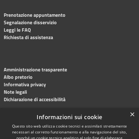
Prenotazione appuntamento
Segnalazione disservizio
Leggi le FAQ
Richiesta di assistenza
Amministrazione trasparente
Albo pretorio
Informativa privacy
Note legali
Dichiarazione di accessibilità
×
Informazioni sui cookie
Questo sito web utilizza cookie tecnici e assimilati strettamente
RSS
Copyright © 2024 •
necessari al corretto funzionamento e alla navigazione del sito,
Accessibilità
Comune di
Grottaminarda
nonché un cookie tecnico analitico al solo fine di elaborare