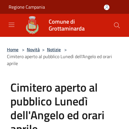
Salta al contenuto principale
Regione Campania
Comune di
Grottaminarda
Home
>
Novità
>
Notizie
>
Cimitero aperto al pubblico Lunedì dell'Angelo ed orari
aprile
Cimitero aperto al
pubblico Lunedì
dell'Angelo ed orari
aprile