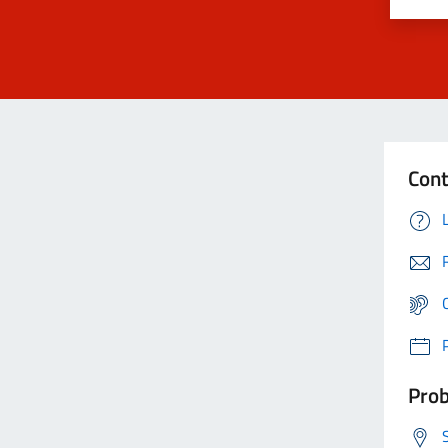
Cont
Prob