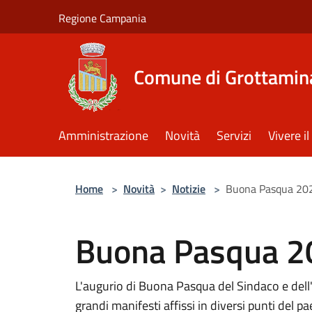
Salta al contenuto principale
Regione Campania
Comune di Grottamin
Amministrazione
Novità
Servizi
Vivere 
Home
>
Novità
>
Notizie
>
Buona Pasqua 20
Buona Pasqua 2
L'augurio di Buona Pasqua del Sindaco e del
grandi manifesti affissi in diversi punti del p