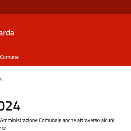
arda
il Comune
24
024
l'Amministrazione Comunale anche attraverso alcuni
aese