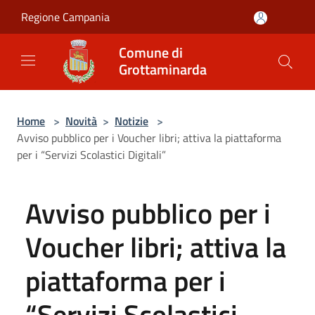
Salta al contenuto principale
Regione Campania
Comune di
Grottaminarda
Home
>
Novità
>
Notizie
>
Avviso pubblico per i Voucher libri; attiva la piattaforma
per i “Servizi Scolastici Digitali”
Avviso pubblico per i
Voucher libri; attiva la
piattaforma per i
“Servizi Scolastici