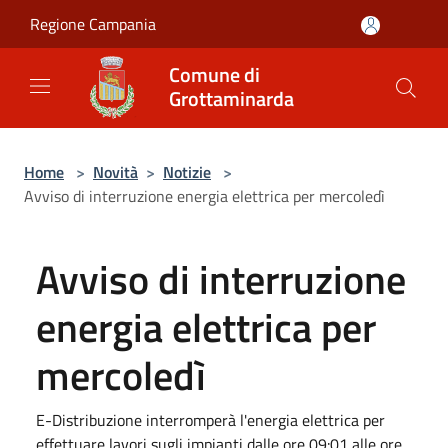
Salta al contenuto principale
Regione Campania
Comune di
Grottaminarda
Home
>
Novità
>
Notizie
>
Avviso di interruzione energia elettrica per mercoledì
Avviso di interruzione
energia elettrica per
mercoledì
E-Distribuzione interromperà l'energia elettrica per
effettuare lavori sugli impianti dalle ore 09:01 alle ore