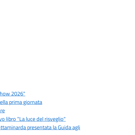
a Show 2026"
della prima giornata
are
 libro "La luce del risveglio"
rottaminarda presentata la Guida agli