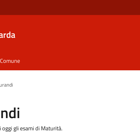
arda
il Comune
urandi
andi
 oggi gli esami di Maturità.