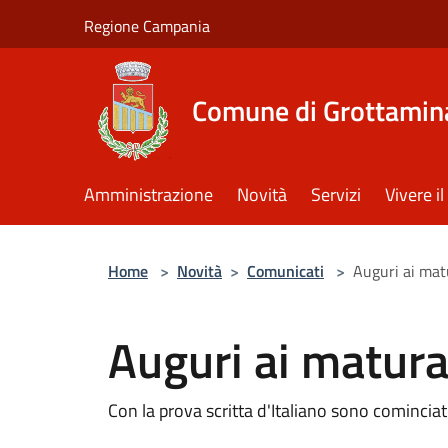
Salta al contenuto principale
Regione Campania
Comune di Grottamin
Amministrazione
Novità
Servizi
Vivere 
Home
>
Novità
>
Comunicati
>
Auguri ai mat
Auguri ai matur
Con la prova scritta d'Italiano sono cominciati