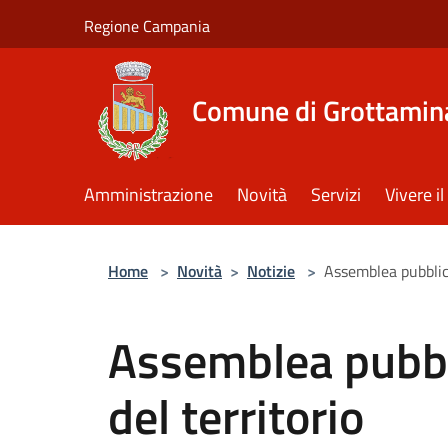
Salta al contenuto principale
Regione Campania
Comune di Grottamin
Amministrazione
Novità
Servizi
Vivere 
Home
>
Novità
>
Notizie
>
Assemblea pubblica
Assemblea pubbl
del territorio