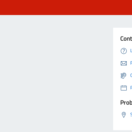
Cont
Prob