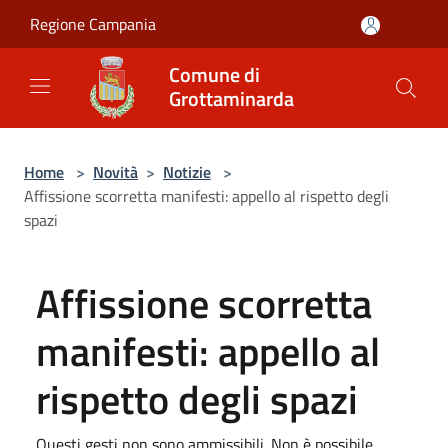
Salta al contenuto principale
Regione Campania
Comune di
Grottaminarda
Home
>
Novità
>
Notizie
>
Affissione scorretta manifesti: appello al rispetto degli
spazi
Affissione scorretta
manifesti: appello al
rispetto degli spazi
Questi gesti non sono ammissibili. Non è possibile