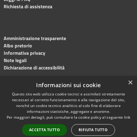
Richiesta di assistenza
Amministrazione trasparente
Albo pretorio
Informativa privacy
Note legali
Dichiarazione di accessibilità
×
Informazioni sui cookie
Questo sito web utilizza cookie tecnici e assimilati strettamente
RSS
Copyright © 2024 •
necessari al corretto funzionamento e alla navigazione del sito,
Accessibilità
Comune di
Grottaminarda
nonché un cookie tecnico analitico al solo fine di elaborare
Privacy
• Powered by
Municipium
informazioni statistiche, aggregate e anonime.
Per maggiori dettagli, può consultare la cookie policy al seguente
link
Cookie
•
Redazione
Mappa del sito
ACCETTA TUTTO
RIFIUTA TUTTO
Numeri utili