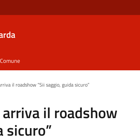
arda
il Comune
riva il roadshow “Sii saggio, guida sicuro”
arriva il roadshow
a sicuro”