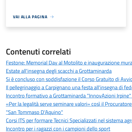
VAI ALLA PAGINA
Contenuti correlati
Festone: Memorial Day al Motolito e inaugurazione mural
Estate all'insegna degli scacchi a Grottaminarda
Si è concluso con soddisfazione il Corso Gratuito di Avvi
Il pellegrinaggio a Carpignano una festa all'insegna di fe
Incontro formativo a Grottaminarda "InnovAzioni Irpine" a
«Per la legalità serve seminare valori» così il Procuratore
"San Tommaso D'Aquino"
Corsi ITS per formare Tecnici Specializzati nel sistema a
Incontro per i ragazzi con i campioni dello sport