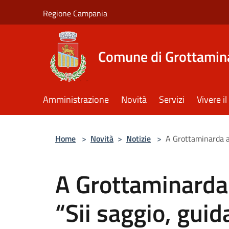
Salta al contenuto principale
Regione Campania
Comune di Grottamin
Amministrazione
Novità
Servizi
Vivere 
Home
>
Novità
>
Notizie
>
A Grottaminarda ar
A Grottaminarda 
“Sii saggio, guid