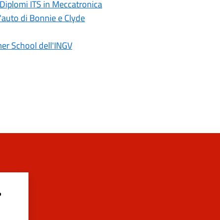
 Diplomi ITS in Meccatronica
l'auto di Bonnie e Clyde
er School dell'INGV
?