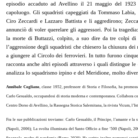
episodio accaduto ad Avellino il 21 maggio del 1923 
capoluogo. Gli squadristi capeggiati da Tommaso Labia, 
Ciro Zeccardi e Lazzaro Battista e li aggredirono; Zecc
annunciò di voler querelare gli aggressori. Poi la tragedi
la morte di Buttazzi, colpito, a suo dire da tre colpi di
l’aggressione degli squadristi che chiesero la chiusura dei 
a giungere al Circolo dei ferrovieri. In tutto furono cinqu
racconta anche altri episodi attraverso i quali distingue l
analizza lo squadrismo irpino e del Meridione, molto diver
Annibale Cogliano
, classe 1952, professore di Storia e Filosofia, ha promos
Carlo Gesualdo, occupandosi di storia moderna e contemporanea. Collabora con
Centro Dorso di Avellino, la Rassegna Storica Salernitana, la rivista Vicum, l’I
Fra le sue pubblicazioni troviamo: Carlo Gesualdo, il Principe, l’amante e la 
(Napoli, 2006); La svolta illuminata del Santo Officio a fine ‘500 (Napoli, 20
Spagnola, madre di pandemia (Roma, 2020). Ha scritto inoltre numerosi saggi