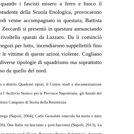
quando i fascisti misero a ferro e fuoco il
studente della Scuola Enologica, provocarono
ardi venne accompagnato in questura, Battista
a: Zeccardi si presentò in questura annunciando
 rivoltella sparati da Lazzaro. Da li cominciò
negozi per lutto, incendiarono suppellettili fino
e le vittime di queste azioni violente.
Cogliano
e diverse tipologie di squadrismo ma soprattutto
so da quello del nord.
so e diretto Quaderni irpini, il Centro studi e documentazione
 l’Archivio Storico per le Province Napoletane, gli Annali del
stituto Campano di Storia della Resistenza.
strega (Napoli, 2004); Carlo Gesualdo omicida fra storia e mito
06); Due Italie tra fascismo e post-fascismo (Napoli, 2013); La
 in riviste quali Vicum, Rassegna Storica Salernitana, Aequum