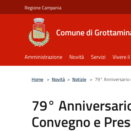
Salta al contenuto principale
Regione Campania
Comune di Grottamin
Amministrazione
Novità
Servizi
Vivere 
Home
>
Novità
>
Notizie
>
79° Anniversario d
79° Anniversario
Convegno e Prese