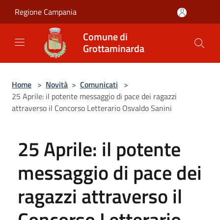
Salta al contenuto principale
Regione Campania
Comune di
Grottaminarda
Home
>
Novità
>
Comunicati
>
25 Aprile: il potente messaggio di pace dei ragazzi
attraverso il Concorso Letterario Osvaldo Sanini
25 Aprile: il potente
messaggio di pace dei
ragazzi attraverso il
Concorso Letterario