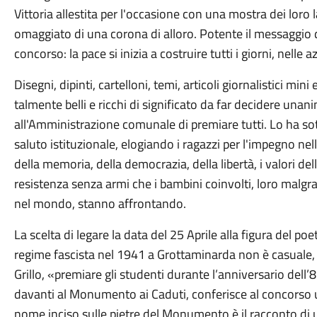
Vittoria allestita per l'occasione con una mostra dei loro
omaggiato di una corona di alloro. Potente il messaggio d
concorso: la pace si inizia a costruire tutti i giorni, nelle 
Disegni, dipinti, cartelloni, temi, articoli giornalistici mi
talmente belli e ricchi di significato da far decidere u
all'Amministrazione comunale di premiare tutti. Lo ha so
saluto istituzionale, elogiando i ragazzi per l'impegno nell
della memoria, della democrazia, della libertà, i valori de
resistenza senza armi che i bambini coinvolti, loro malgr
nel mondo, stanno affrontando.
La scelta di legare la data del 25 Aprile alla figura del 
regime fascista nel 1941 a Grottaminarda non è casuale, h
Grillo, «premiare gli studenti durante l’anniversario dell
davanti al Monumento ai Caduti, conferisce al concorso 
nome inciso sulle pietre del Monumento è il racconto di un