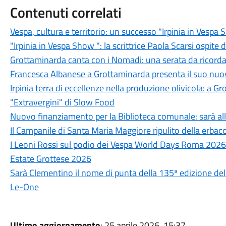
Contenuti correlati
Vespa, cultura e territorio: un successo "Irpinia in Vesp
"Irpinia in Vespa Show ": la scrittrice Paola Scarsi ospite 
Grottaminarda canta con i Nomadi: una serata da ricord
Francesca Albanese a Grottaminarda presenta il suo nuovo
Irpinia terra di eccellenze nella produzione olivicola: a G
"Extravergini" di Slow Food
Nuovo finanziamento per la Biblioteca comunale: sarà all
Il Campanile di Santa Maria Maggiore ripulito della erbacce
I Leoni Rossi sul podio dei Vespa World Days Roma 2026
Estate Grottese 2026
Sarà Clementino il nome di punta della 135ª edizione del
Le-One
Ultimo aggiornamento
: 25 aprile 2026, 15:37