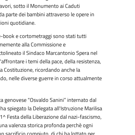
 lavori, sotto il Monumento ai Caduti
a parte dei bambini attraverso le opere in
azioni quotidiane.
ni e-book e cortometraggi sono stati tutti
nanimemente alla Commissione e
ttolineato il Sindaco Marcantonio Spera nel
'affrontare i temi della pace, della resistenza,
lla Costituzione, ricordando anche la
ado, nelle diverse guerre in corso attualmente
poeta genovese “Osvaldo Sanini” internato dal
a spiegato la Delegata all'Istruzione Marilisa
’81^ Festa della Liberazione dal nazi-fascismo,
una valenza storica profonda perchè ogni
 sacrificio compiuto, di chi ha lottato per