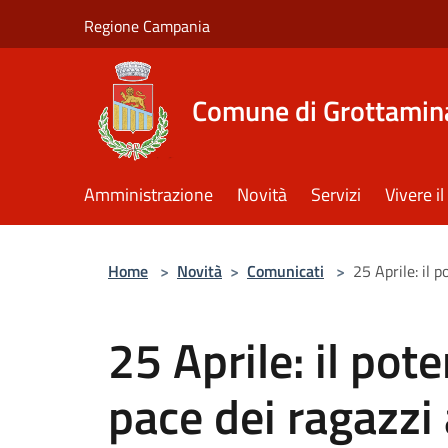
Salta al contenuto principale
Regione Campania
Comune di Grottamin
Amministrazione
Novità
Servizi
Vivere 
Home
>
Novità
>
Comunicati
>
25 Aprile: il 
25 Aprile: il po
pace dei ragazzi 