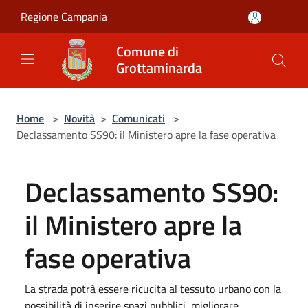
Salta al contenuto principale
Regione Campania
Comune di
Grottaminarda
Home
>
Novità
>
Comunicati
>
Declassamento SS90: il Ministero apre la fase operativa
Declassamento SS90:
il Ministero apre la
fase operativa
La strada potrà essere ricucita al tessuto urbano con la
possibilità di inserire spazi pubblici, migliorare