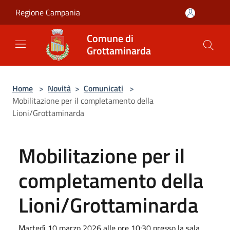
Salta al contenuto principale
Regione Campania
Comune di
Grottaminarda
Home
>
Novità
>
Comunicati
>
Mobilitazione per il completamento della
Lioni/Grottaminarda
Mobilitazione per il
completamento della
Lioni/Grottaminarda
Martedì 10 marzo 2026 alle ore 10:30 presso la sala