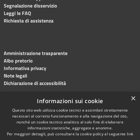
Segnalazione disservizio
Leggi le FAQ
Richiesta di assistenza
Amministrazione trasparente
Albo pretorio
Informativa privacy
Note legali
Dichiarazione di accessibilità
×
Informazioni sui cookie
Questo sito web utilizza cookie tecnici e assimilati strettamente
RSS
Copyright © 2024 •
necessari al corretto funzionamento e alla navigazione del sito,
Accessibilità
Comune di
Grottaminarda
nonché un cookie tecnico analitico al solo fine di elaborare
Privacy
• Powered by
Municipium
informazioni statistiche, aggregate e anonime.
Per maggiori dettagli, può consultare la cookie policy al seguente
link
Cookie
•
Redazione