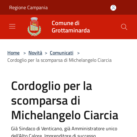
Salta al contenuto principale
Regione Campania
Comune di
Grottaminarda
Home
>
Novità
>
Comunicati
>
Cordoglio per la scomparsa di Michelangelo Ciarcia
Cordoglio per la
scomparsa di
Michelangelo Ciarcia
Già Sindaco di Venticano, già Amministratore unico
dell’Alto Calore, Imprenditore di successo.