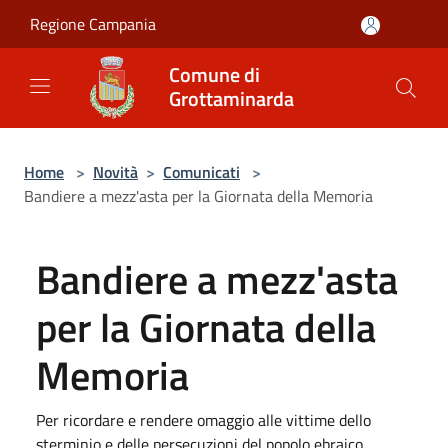
Salta al contenuto principale
Regione Campania
Comune di
Grottaminarda
Home
>
Novità
>
Comunicati
>
Bandiere a mezz'asta per la Giornata della Memoria
Bandiere a mezz'asta
per la Giornata della
Memoria
Per ricordare e rendere omaggio alle vittime dello
sterminio e delle persecuzioni del popolo ebraico,