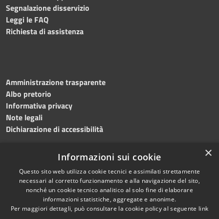
Segnalazione disservizio
Leggi le FAQ
Richiesta di assistenza
Amministrazione trasparente
Albo pretorio
Informativa privacy
Note legali
Dichiarazione di accessibilità
×
Informazioni sui cookie
Questo sito web utilizza cookie tecnici e assimilati strettamente
RSS
Copyright © 2024 •
necessari al corretto funzionamento e alla navigazione del sito,
Accessibilità
Comune di
Grottaminarda
nonché un cookie tecnico analitico al solo fine di elaborare
Privacy
• Powered by
Municipium
informazioni statistiche, aggregate e anonime.
Per maggiori dettagli, può consultare la cookie policy al seguente
link
Cookie
•
Redazione