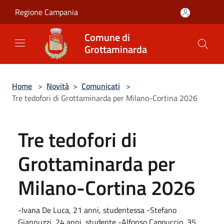
Salta al contenuto principale
Regione Campania
Comune di
Grottaminarda
Home
>
Novità
>
Comunicati
>
Tre tedofori di Grottaminarda per Milano-Cortina 2026
Tre tedofori di
Grottaminarda per
Milano-Cortina 2026
-Ivana De Luca, 21 anni, studentessa -Stefano
Giannuzzi, 24 anni, studente -Alfonso Cappuccio, 35