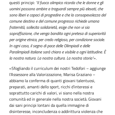
questi principi:
"Il fuoco olimpico ricorda che le donne e gli
uomini possono ambire a traguardi sempre più elevati, che
sono liberi e capaci di progredire e che la consapevolezza del
comune destino e del comune progresso richiede umana
fraternità, sollecita solidarietà, esige che non vi sia
sopraffazione, che venga bandita ogni pretesa di superiorità
per origine etnica, per credo religioso, per condizione sociale.
In ogni caso, il segno di pace delle Olimpiadi e delle
Paralimpiadi italiane sarà chiaro e visibile a ogni latitudine. È
la nostra natura. La nostra cultura. La nostra storia"
».
«
Sfogliando il curriculum dei nostri Tedofori
–
aggiunge
l’Assessore alla Valorizzazione, Marisa Graziano
–
abbiamo la conferma di quanti giovani talentuosi,
preparati, amanti dello sport, ricchi d’interessi e
soprattutto carichi di valori, vi siano nella nostra
comunità ed in generale nella nostra società. Giovani
dai sani principi lontani da quella immagine di
disinteresse, inconcludenza o addirittura violenza che