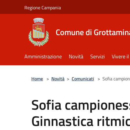
Salta al contenuto principale
Regione Campania
Comune di Grottamin
Amministrazione
Novità
Servizi
Vivere 
Home
>
Novità
>
Comunicati
>
Sofia campion
Sofia campiones
Ginnastica ritmi