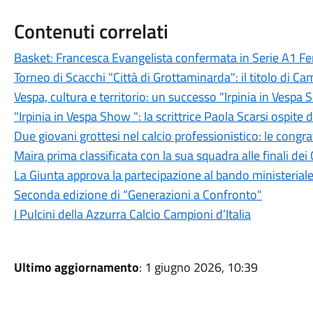
Contenuti correlati
Basket: Francesca Evangelista confermata in Serie A1 F
Torneo di Scacchi "Città di Grottaminarda": il titolo di C
Vespa, cultura e territorio: un successo "Irpinia in Vesp
"Irpinia in Vespa Show ": la scrittrice Paola Scarsi ospite 
Due giovani grottesi nel calcio professionistico: le congr
Maira prima classificata con la sua squadra alle finali dei
La Giunta approva la partecipazione al bando ministeriale
Seconda edizione di “Generazioni a Confronto"
I Pulcini della Azzurra Calcio Campioni d’Italia
Ultimo aggiornamento
: 1 giugno 2026, 10:39