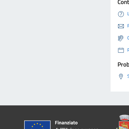
Cont
Prob