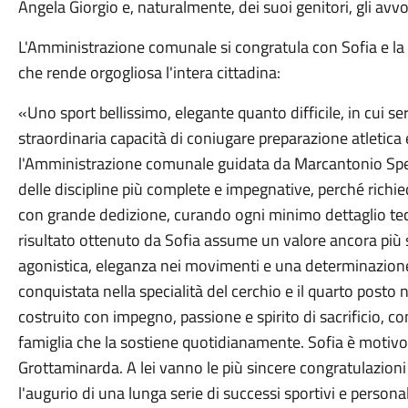
Angela Giorgio e, naturalmente, dei suoi genitori, gli av
L'Amministrazione comunale si congratula con Sofia e la s
che rende orgogliosa l'intera cittadina:
«Uno sport bellissimo, elegante quanto difficile, in cui se
straordinaria capacità di coniugare preparazione atletica
l'Amministrazione comunale guidata da Marcantonio Sper
delle discipline più complete e impegnative, perché richie
con grande dedizione, curando ogni minimo dettaglio tec
risultato ottenuto da Sofia assume un valore ancora più s
agonistica, eleganza nei movimenti e una determinazion
conquistata nella specialità del cerchio e il quarto posto n
costruito con impegno, passione e spirito di sacrificio, co
famiglia che la sostiene quotidianamente. Sofia è motivo 
Grottaminarda. A lei vanno le più sincere congratulazio
l'augurio di una lunga serie di successi sportivi e personal