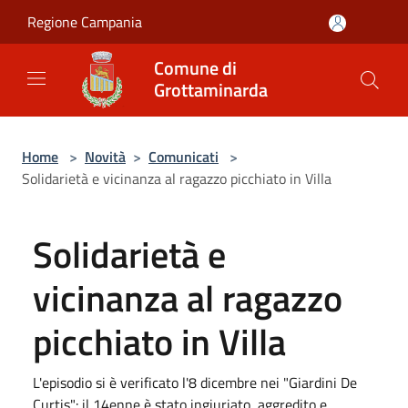
Salta al contenuto principale
Regione Campania
Comune di
Grottaminarda
Home
>
Novità
>
Comunicati
>
Solidarietà e vicinanza al ragazzo picchiato in Villa
Solidarietà e
vicinanza al ragazzo
picchiato in Villa
L'episodio si è verificato l'8 dicembre nei "Giardini De
Curtis": il 14enne è stato ingiuriato, aggredito e