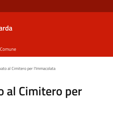
arda
il Comune
uato al Cimitero per l'Immacolata
o al Cimitero per