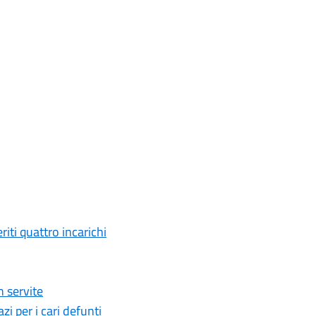
ti quattro incarichi
 servite
i per i cari defunti