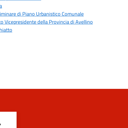
a
liminare di Piano Urbanistico Comunale
 Vicepresidente della Provincia di Avellino
hiatto
?