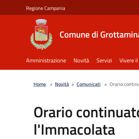
Salta al contenuto principale
Regione Campania
Comune di Grottamin
Amministrazione
Novità
Servizi
Vivere 
Home
>
Novità
>
Comunicati
>
Orario contin
Orario continuat
l'Immacolata