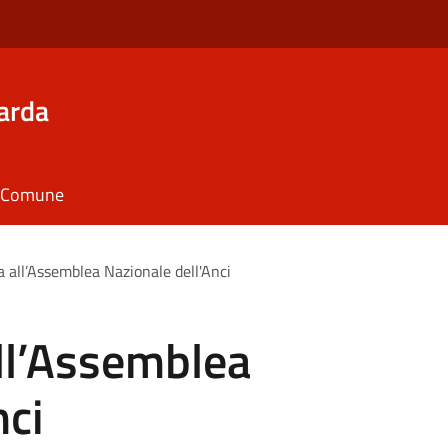
arda
il Comune
 all’Assemblea Nazionale dell'Anci
ll’Assemblea
nci