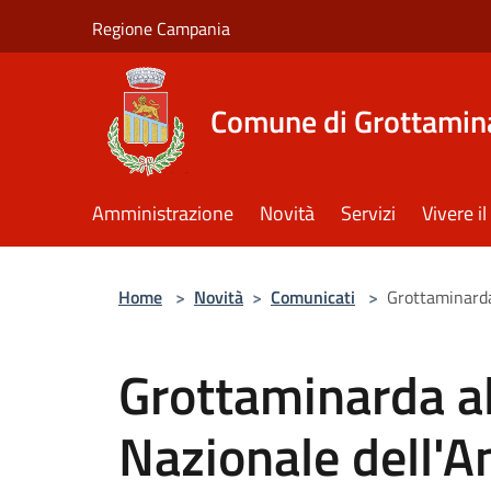
Salta al contenuto principale
Regione Campania
Comune di Grottamin
Amministrazione
Novità
Servizi
Vivere 
Home
>
Novità
>
Comunicati
>
Grottaminarda
Grottaminarda a
Nazionale dell'A