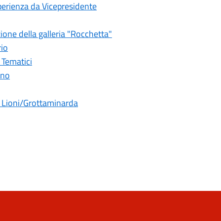
sperienza da Vicepresidente
one della galleria "Rocchetta"
rio
i Tematici
ano
a Lioni/Grottaminarda