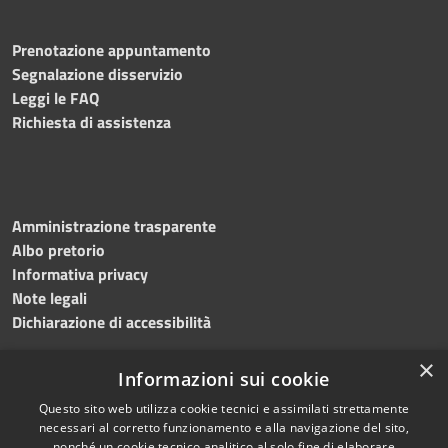
Prenotazione appuntamento
Segnalazione disservizio
Leggi le FAQ
Richiesta di assistenza
Amministrazione trasparente
Albo pretorio
Informativa privacy
Note legali
Dichiarazione di accessibilità
×
Informazioni sui cookie
Questo sito web utilizza cookie tecnici e assimilati strettamente
RSS
Copyright © 2024 •
necessari al corretto funzionamento e alla navigazione del sito,
Accessibilità
Comune di
Grottaminarda
nonché un cookie tecnico analitico al solo fine di elaborare