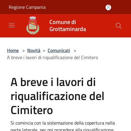
Salta al contenuto principale
Regione Campania
Comune di
Grottaminarda
Home
>
Novità
>
Comunicati
>
A breve i lavori di riqualificazione del Cimitero
A breve i lavori di
riqualificazione del
Cimitero
Si comincia con la sistemazione della copertura nella
parte laterale, per poi procedere alla riqualificazione