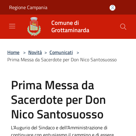
Salta al contenuto principale
Regione Campania
Comune di
Grottaminarda
Home
>
Novità
>
Comunicati
>
Prima Messa da Sacerdote per Don Nico Santosuosso
Prima Messa da
Sacerdote per Don
Nico Santosuosso
L'Augurio del Sindaco e dell'Amministrazione di
continuare con entusiasmo il cammino e di essere