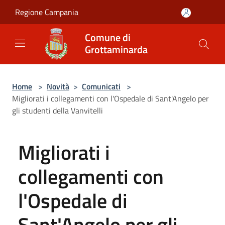
Salta al contenuto principale
Regione Campania
Comune di
Grottaminarda
Home
>
Novità
>
Comunicati
>
Migliorati i collegamenti con l'Ospedale di Sant'Angelo per
gli studenti della Vanvitelli
Migliorati i
collegamenti con
l'Ospedale di
Sant'Angelo per gli