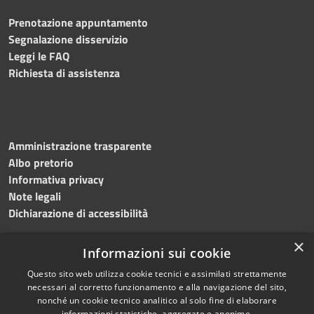
Prenotazione appuntamento
Segnalazione disservizio
Leggi le FAQ
Richiesta di assistenza
Amministrazione trasparente
Albo pretorio
Informativa privacy
Note legali
Dichiarazione di accessibilità
×
Informazioni sui cookie
Questo sito web utilizza cookie tecnici e assimilati strettamente
RSS
Copyright © 2024 •
necessari al corretto funzionamento e alla navigazione del sito,
Accessibilità
Comune di
Grottaminarda
nonché un cookie tecnico analitico al solo fine di elaborare
Privacy
• Powered by
Municipium
informazioni statistiche, aggregate e anonime.