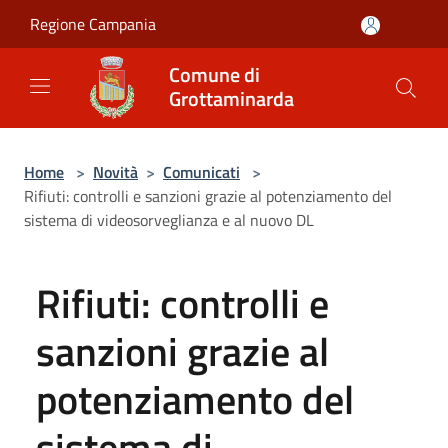
Salta al contenuto principale
Regione Campania
Comune di
Grottaminarda
Home
>
Novità
>
Comunicati
>
Rifiuti: controlli e sanzioni grazie al potenziamento del
sistema di videosorveglianza e al nuovo DL
Rifiuti: controlli e
sanzioni grazie al
potenziamento del
sistema di