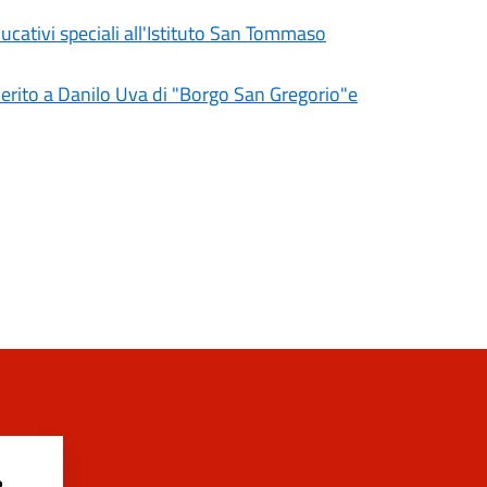
ducativi speciali all'Istituto San Tommaso
 merito a Danilo Uva di "Borgo San Gregorio"e