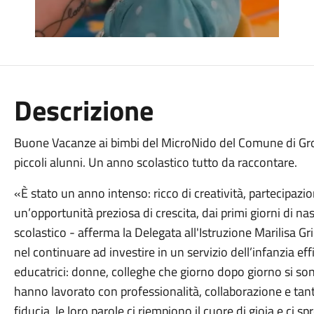
Descrizione
Buone Vacanze ai bimbi del MicroNido del Comune di G
piccoli alunni.
Un anno scolastico tutto da raccontare.
«È stato un anno intenso: ricco di creatività, partecipazio
un’opportunità preziosa di crescita, dai primi giorni di n
scolastico - afferma la Delegata all'Istruzione Marilisa Gr
nel continuare ad investire in un servizio dell’infanzia effi
educatrici: donne, colleghe che giorno dopo giorno si s
hanno lavorato con professionalità, collaborazione e tant
fiducia, le loro parole ci riempiono il cuore di gioia e ci s