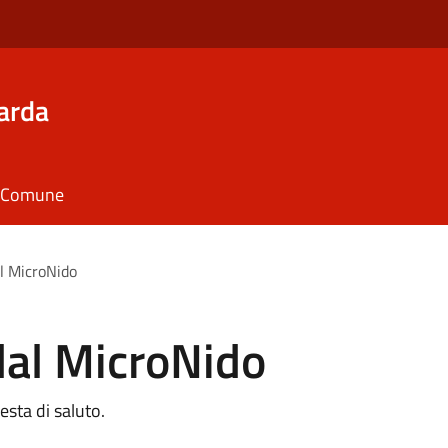
arda
il Comune
l MicroNido
al MicroNido
festa di saluto.