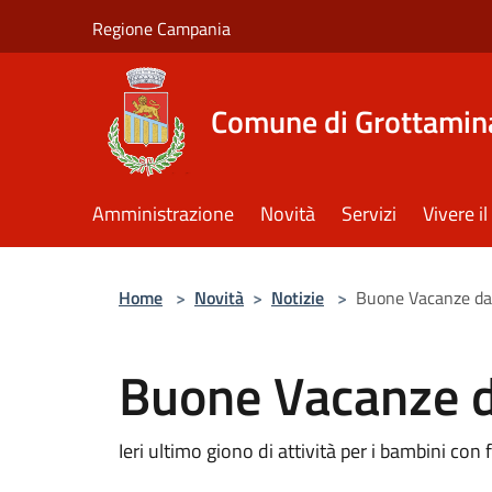
Salta al contenuto principale
Regione Campania
Comune di Grottamin
Amministrazione
Novità
Servizi
Vivere 
Home
>
Novità
>
Notizie
>
Buone Vacanze da
Buone Vacanze d
Ieri ultimo giono di attività per i bambini con 