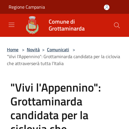
Salta al contenuto principale
Regione Campania
Comune di
Grottaminarda
Home
>
Novità
>
Comunicati
>
"Vivi l'Appennino": Grottaminarda candidata per la ciclovia
che attraverserà tutta l’Italia
"Vivi l'Appennino":
Grottaminarda
candidata per la
ciclovia che