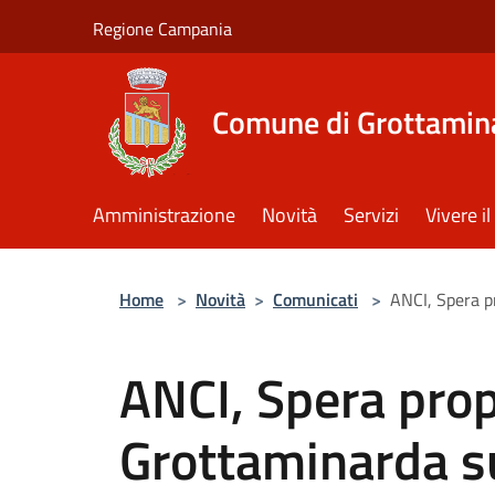
Salta al contenuto principale
Regione Campania
Comune di Grottamin
Amministrazione
Novità
Servizi
Vivere 
Home
>
Novità
>
Comunicati
>
ANCI, Spera p
ANCI, Spera prop
Grottaminarda su