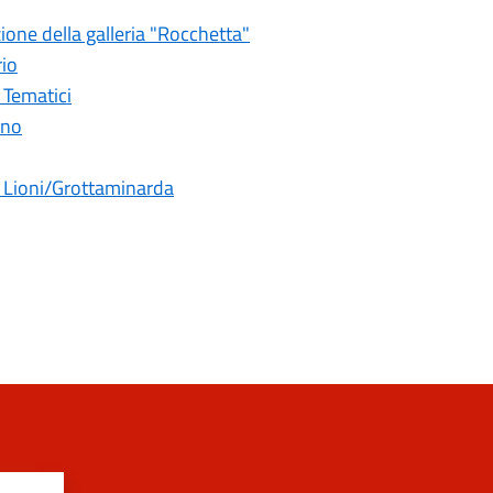
one della galleria "Rocchetta"
rio
i Tematici
ano
a Lioni/Grottaminarda