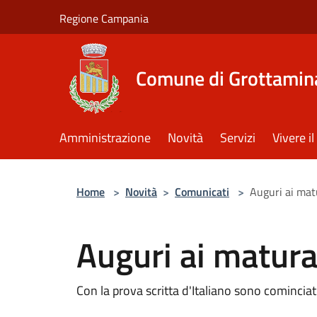
Salta al contenuto principale
Regione Campania
Comune di Grottamin
Amministrazione
Novità
Servizi
Vivere 
Home
>
Novità
>
Comunicati
>
Auguri ai mat
Auguri ai matur
Con la prova scritta d'Italiano sono cominciati