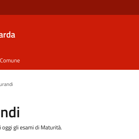
arda
il Comune
urandi
andi
 oggi gli esami di Maturità.