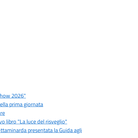
a Show 2026"
della prima giornata
are
 libro "La luce del risveglio"
rottaminarda presentata la Guida agli