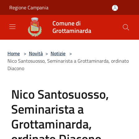
Salta al contenuto principale
Regione Campania
Comune di
Grottaminarda
Home
>
Novità
>
Notizie
>
Nico Santosuosso, Seminarista a Grottaminarda, ordinato
Diacono
Nico Santosuosso,
Seminarista a
Grottaminarda,
ordinato Diacono