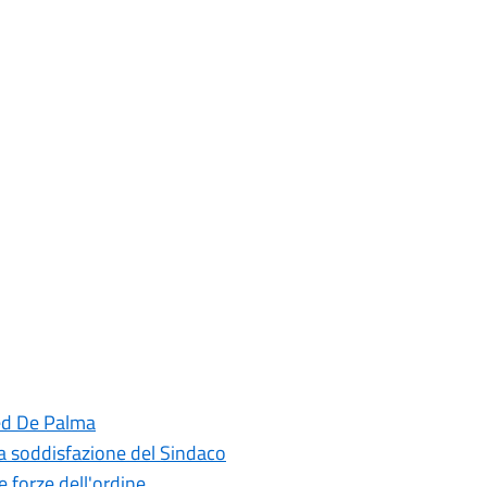
red De Palma
 la soddisfazione del Sindaco
e forze dell'ordine