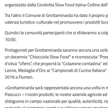
organizzato dalla Condotta Slow Food Irpina-Colline dell'
Tra l'altro il Comune di Grottaminarda ha dato il proprio pa
valenza turistico-culturale nel promuovere i prodotti local
Quindici le comunità partecipanti che si sfideranno a colpi
10:00.
Protagonisti per Grottaminarda saranno ancora una volta l
un decennio "Chiocciola Slow Food" e riconosciuta “Presi
d'oliva "Ufens", che proporrà la "Colazione contadina" e
Leone, Medaglia d'Oro ai "Campionati di Cucina Italiana" e 
2019 a Flumeri.
«Grottaminarda sarà rappresentata ancora una volta in m
Pascucci – I nostri prodotti, le nostre aziende agricole ed
distiguono in campo nazionale per qualità, autenticità, ris
restando al contempo aperti a quell'innovazione modera