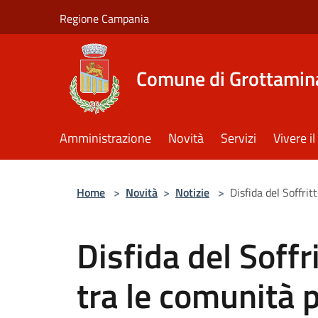
Salta al contenuto principale
Regione Campania
Comune di Grottamin
Amministrazione
Novità
Servizi
Vivere 
Home
>
Novità
>
Notizie
>
Disfida del Soffri
Disfida del Soff
tra le comunità 