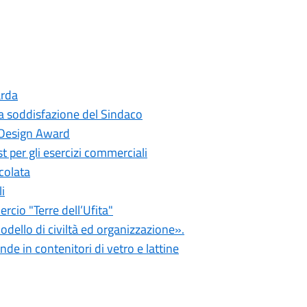
arda
 la soddisfazione del Sindaco
ly Design Award
t per gli esercizi commerciali
colata
i
rcio "Terre dell’Ufita"
dello di civiltà ed organizzazione».
de in contenitori di vetro e lattine