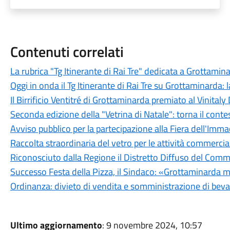
Contenuti correlati
La rubrica "Tg Itinerante di Rai Tre" dedicata a Grottamin
Oggi in onda il Tg Itinerante di Rai Tre su Grottaminarda:
Il Birrificio Ventitré di Grottaminarda premiato al Vinita
Seconda edizione della "Vetrina di Natale": torna il contes
Avviso pubblico per la partecipazione alla Fiera dell'Imma
Raccolta straordinaria del vetro per le attività commercial
Riconosciuto dalla Regione il Distretto Diffuso del Comme
Successo Festa della Pizza, il Sindaco: «Grottaminarda mo
Ordinanza: divieto di vendita e somministrazione di bevan
Ultimo aggiornamento
: 9 novembre 2024, 10:57