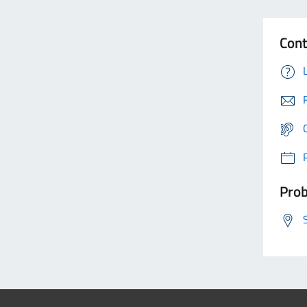
Cont
Prob