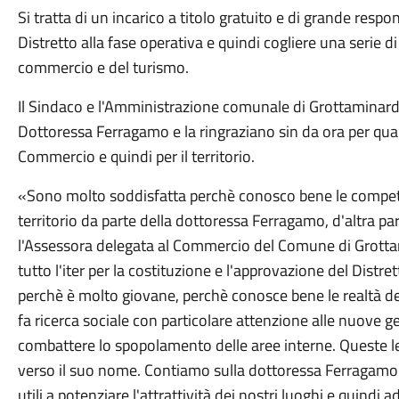
Si tratta di un incarico a titolo gratuito e di grande respo
Distretto alla fase operativa e quindi cogliere una serie d
commercio e del turismo.
Il Sindaco e l'Amministrazione comunale di Grottaminard
Dottoressa Ferragamo e la ringraziano sin da ora per quant
Commercio e quindi per il territorio.
«Sono molto soddisfatta perchè conosco bene le compete
territorio da parte della dottoressa Ferragamo, d'altra pa
l'Assessora delegata al Commercio del Comune di Grottam
tutto l'iter per la costituzione e l'approvazione del Dist
perchè è molto giovane, perchè conosce bene le realtà de
fa ricerca sociale con particolare attenzione alle nuove ge
combattere lo spopolamento delle aree interne. Queste le
verso il suo nome. Contiamo sulla dottoressa Ferragamo
utili a potenziare l'attrattività dei nostri luoghi e quindi 