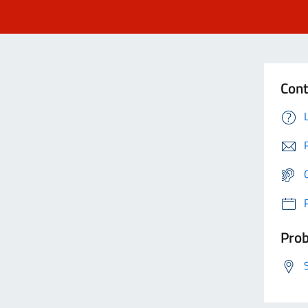
Cont
Prob