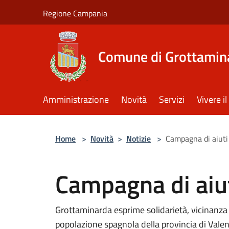
Salta al contenuto principale
Regione Campania
Comune di Grottamin
Amministrazione
Novità
Servizi
Vivere 
Home
>
Novità
>
Notizie
>
Campagna di aiuti
Campagna di aiut
Grottaminarda esprime solidarietà, vicinanza e
popolazione spagnola della provincia di Vale