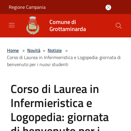
Salta al contenuto principale
Regione Campania
Comune di
Grottaminarda
Home
>
Novità
>
Notizie
>
Corso di Laurea in Infermieristica e Logopedia: giornata di
benvenuto per i nuovi studenti
Corso di Laurea in
Infermieristica e
Logopedia: giornata
di benvenuto per i