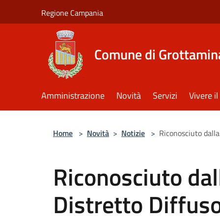
Salta al contenuto principale
Regione Campania
Comune di Grottamin
Amministrazione
Novità
Servizi
Vivere 
Home
>
Novità
>
Notizie
>
Riconosciuto dalla
Riconosciuto dal
Distretto Diffu