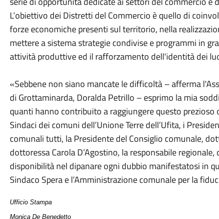
serie di opportunità dedicate ai settori del commercio e d
L’obiettivo dei Distretti del Commercio è quello di coinvo
forze economiche presenti sul territorio, nella realizzazi
mettere a sistema strategie condivise e programmi in grado
attività produttive ed il rafforzamento dell'identità dei lu
«Sebbene non siano mancate le difficoltà – afferma l'A
di Grottaminarda, Doralda Petrillo – esprimo la mia soddis
quanti hanno contribuito a raggiungere questo prezioso o
Sindaci dei comuni dell’Unione Terre dell’Ufita, i President
comunali tutti, la Presidente del Consiglio comunale, dott
dottoressa Carola D’Agostino, la responsabile regionale, 
disponibilità nel dipanare ogni dubbio manifestatosi in que
Sindaco Spera e l’Amministrazione comunale per la fiduc
Ufficio Stampa
Monica De Benedetto