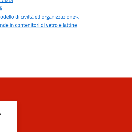
colata
i
dello di civiltà ed organizzazione».
de in contenitori di vetro e lattine
?