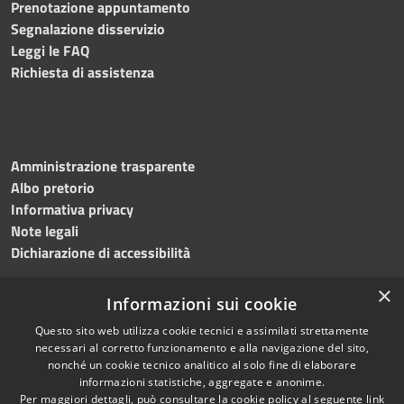
Prenotazione appuntamento
Segnalazione disservizio
Leggi le FAQ
Richiesta di assistenza
Amministrazione trasparente
Albo pretorio
Informativa privacy
Note legali
Dichiarazione di accessibilità
×
Informazioni sui cookie
Questo sito web utilizza cookie tecnici e assimilati strettamente
RSS
Copyright © 2024 •
necessari al corretto funzionamento e alla navigazione del sito,
Accessibilità
Comune di
Grottaminarda
nonché un cookie tecnico analitico al solo fine di elaborare
Privacy
• Powered by
Municipium
informazioni statistiche, aggregate e anonime.
Per maggiori dettagli, può consultare la cookie policy al seguente
link
Cookie
•
Redazione