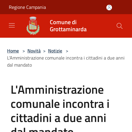
Salta al contenuto principale
Regione Campania
Comune di
Grottaminarda
Home
>
Novità
>
Notizie
>
L'Amministrazione comunale incontra i cittadini a due anni
dal mandato
L'Amministrazione
comunale incontra i
cittadini a due anni
dal mandato