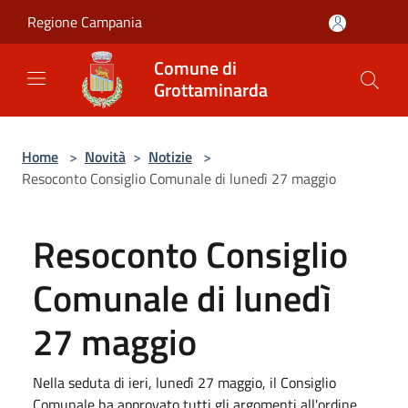
Salta al contenuto principale
Regione Campania
Comune di
Grottaminarda
Home
>
Novità
>
Notizie
>
Resoconto Consiglio Comunale di lunedì 27 maggio
Resoconto Consiglio
Comunale di lunedì
27 maggio
Nella seduta di ieri, lunedì 27 maggio, il Consiglio
Comunale ha approvato tutti gli argomenti all'ordine