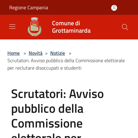
Salta al contenuto principale
Regione Campania
Comune di
Grottaminarda
Home
>
Novità
>
Notizie
>
Scrutatori: Avviso pubblico della Commissione elettorale
per reclutare disoccupati e studenti
Scrutatori: Avviso
pubblico della
Commissione
elettorale per