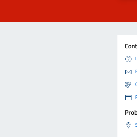
Cont
Prob