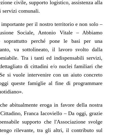
ezione civile, supporto logistico, assistenza alla
i servizi comunali.
mportante per il nostro territorio e non solo –
clusione Sociale, Antonio Vitale – Abbiamo
te soprattutto perché pone le basi per una
nto, va sottolineato, il lavoro svolto dalla
iabile. Tra i tanti ed indispensabili servizi,
ettagliato di cittadini e/o nuclei familiari che
 Se si vuole intervenire con un aiuto concreto
 oggi queste famiglie al fine di programmare
uotidiano
».
che abitualmente eroga in favore della nostra
 Cittadino, Franca Iacoviello – Da oggi, grazie
pensabile supporto che l'Associazione svolge
engo rilevante, tra gli altri, il contributo sul