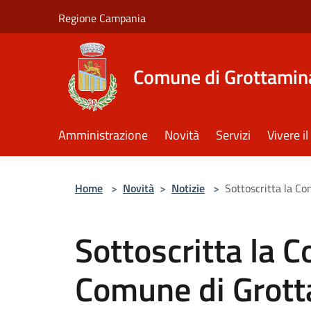
Salta al contenuto principale
Regione Campania
Comune di Grottamin
Amministrazione
Novità
Servizi
Vivere 
Home
>
Novità
>
Notizie
>
Sottoscritta la C
Sottoscritta la C
Comune di Grott