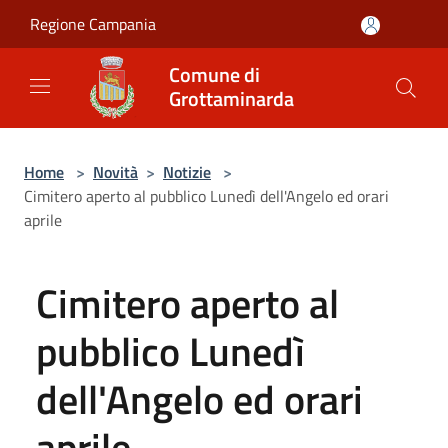
Salta al contenuto principale
Regione Campania
Comune di
Grottaminarda
Home
>
Novità
>
Notizie
>
Cimitero aperto al pubblico Lunedì dell'Angelo ed orari
aprile
Cimitero aperto al
pubblico Lunedì
dell'Angelo ed orari
aprile