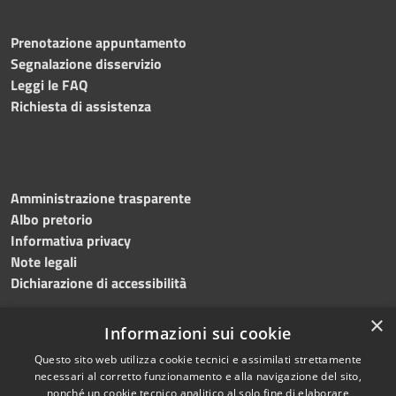
Prenotazione appuntamento
Segnalazione disservizio
Leggi le FAQ
Richiesta di assistenza
Amministrazione trasparente
Albo pretorio
Informativa privacy
Note legali
Dichiarazione di accessibilità
×
Informazioni sui cookie
Questo sito web utilizza cookie tecnici e assimilati strettamente
RSS
Copyright © 2024 •
necessari al corretto funzionamento e alla navigazione del sito,
Accessibilità
Comune di
Grottaminarda
nonché un cookie tecnico analitico al solo fine di elaborare